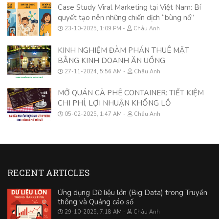
Case Study Viral Marketing tại Việt Nam: Bí
quyết tạo nên những chiến dịch “bùng nổ”
23-10-2025, 1:09 PM
Châu Anh
KINH NGHIỆM ĐÀM PHÁN THUÊ MẶT
BẰNG KINH DOANH ĂN UỐNG
27-11-2024, 5:56 AM
Châu Anh
MỞ QUÁN CÀ PHÊ CONTAINER: TIẾT KIỆM
CHI PHÍ, LỢI NHUẬN KHỔNG LỒ
05-02-2025, 1:47 AM
Châu Anh
RECENT ARTICLES
Ứng dụng Dữ liệu lớn (Big Data) trong Truyền
thông và Quảng cáo số
29-10-2025, 7:18 AM
Châu Anh